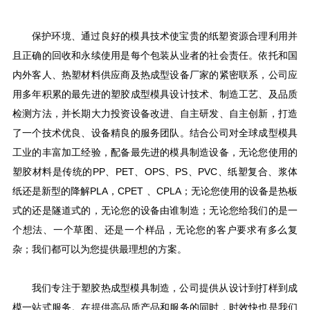
保护环境、通过良好的模具技术使宝贵的纸塑资源合理利用并
且正确的回收和永续使用是每个包装从业者的社会责任。依托和国
内外客人、热塑材料供应商及热成型设备厂家的紧密联系，公司应
用多年积累的最先进的塑胶成型模具设计技术、制造工艺、及品质
检测方法，并长期大力投资设备改进、自主研发、自主创新，打造
了一个技术优良、设备精良的服务团队。结合公司对全球成型模具
工业的丰富加工经验，配备最先进的模具制造设备，无论您使用的
塑胶材料是传统的
PP
、
PET
、
OPS
、
PS
、
PVC
、纸塑复合、浆体
纸还是新型的降解
PLA
，
CPET
、
CPLA
；无论您使用的设备是热板
式的还是隧道式的，无论您的设备由谁制造；无论您给我们的是一
个想法、一个草图、还是一个样品，无论您的客户要求有多么复
杂；我们都可以为您提供最理想的方案。
我们专注于塑胶热成型模具制造，公司提供从设计到打样到成
模一站式服务。在提供高品质产品和服务的同时，时效快也是我们